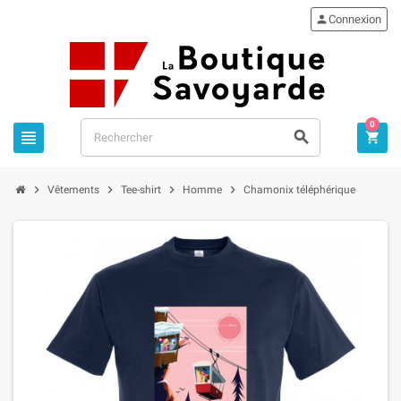

Connexion
0







Vêtements
Tee-shirt
Homme
Chamonix téléphérique