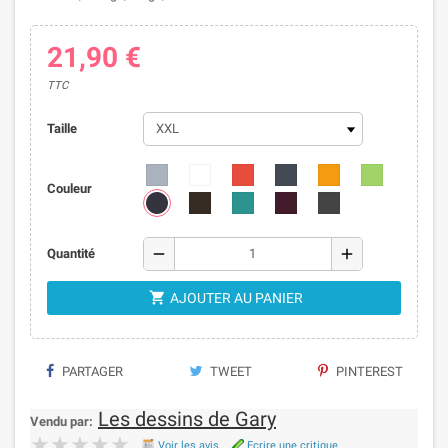
21,90 €
TTC
Taille
Couleur
remove
add
Quantité

AJOUTER AU PANIER
PARTAGER
TWEET
PINTEREST
Les dessins de Gary
Vendu par:
★★★★★
★★★★★
Voir les avis
Ecrire une critique