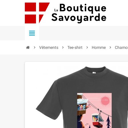


Vêtements

Tee-shirt

Homme

Chamon