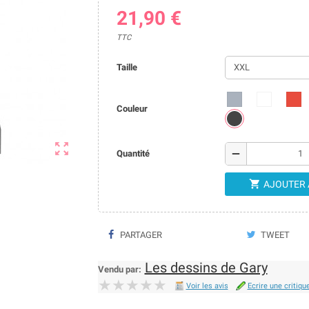
21,90 €
TTC
Taille
Couleur

remove
Quantité

AJOUTER 
PARTAGER
TWEET
Les dessins de Gary
Vendu par:
★★★★★
★★★★★
Voir les avis
Ecrire une critiqu