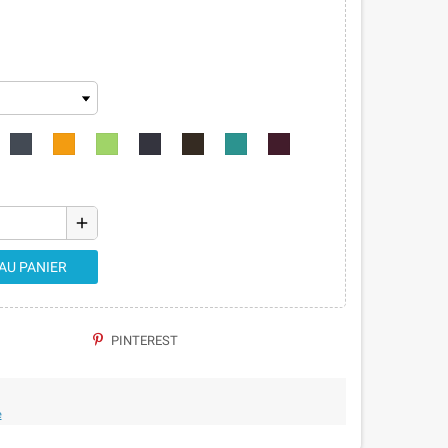
add
AU PANIER
PINTEREST
e