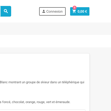
0



Connexion
0,00 €
Blanc montrant un groupe de skieur dans un téléphérique qui
ris foncé, chocolat, orange, rouge, vert et émeraude.