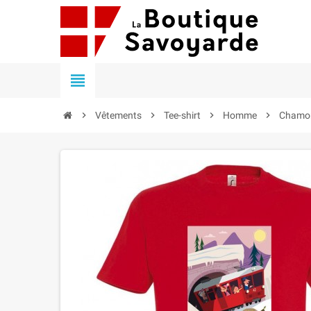


Vêtements

Tee-shirt

Homme

Chamoni