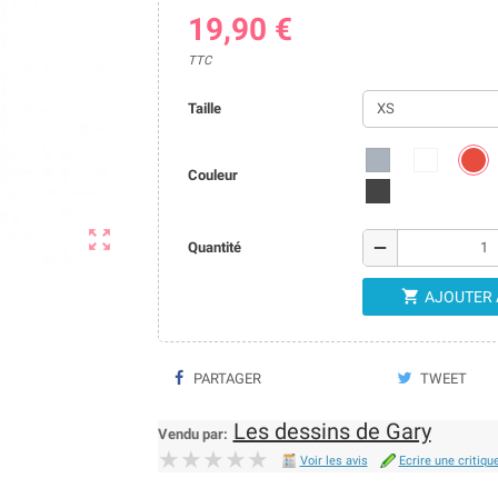
19,90 €
TTC
Taille
Couleur

remove
Quantité

AJOUTER 
PARTAGER
TWEET
Les dessins de Gary
Vendu par:
★★★★★
★★★★★
Voir les avis
Ecrire une critiqu