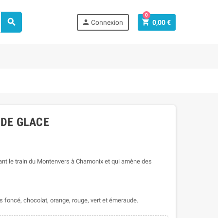
0



Connexion
0,00 €
 DE GLACE
ant le train du Montenvers à Chamonix et qui amène des
ris foncé, chocolat, orange, rouge, vert et émeraude.