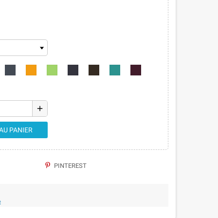
add
AU PANIER
PINTEREST
e