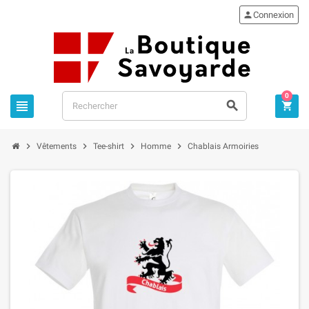

Connexion
0







Vêtements
Tee-shirt
Homme
Chablais Armoiries