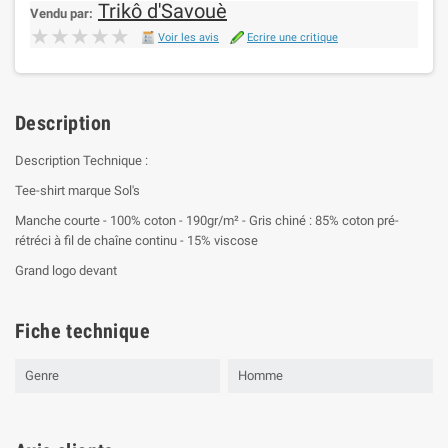
Trikô d'Savouè
Vendu par:
★★★★★
★★★★★
Voir les avis
Ecrire une critique
Description
Description Technique :
Tee-shirt marque Sol's
Manche courte - 100% coton - 190gr/m² - Gris chiné : 85% coton pré-
rétréci à fil de chaîne continu - 15% viscose
Grand logo devant
Fiche technique
Genre
Homme