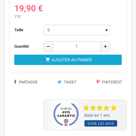
19,90 €
TTC
Taille
remove
add
Quantité

AJOUTER AU PANIER
PARTAGER
TWEET
PINTEREST
Basé sur 1 avis
VOIR LES AVIS