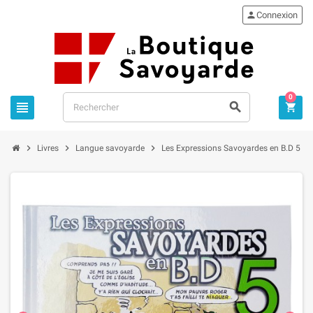

Connexion
0






Livres
Langue savoyarde
Les Expressions Savoyardes en B.D 5