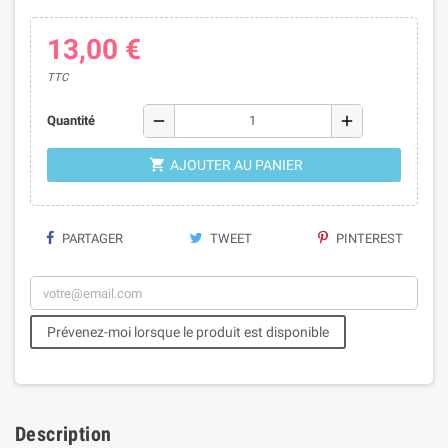
13,00 €
TTC
remove
add
Quantité

AJOUTER AU PANIER
PARTAGER
TWEET
PINTEREST
Prévenez-moi lorsque le produit est disponible
Description