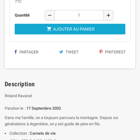
TTC
remove
add
Quantité

AJOUTER AU PANIER
PARTAGER
TWEET
PINTEREST
Description
Roland Ravanel
Parution le :
17 Septembre 2002
Dans ma famille, on a toujours parcouru la montagne. Depuis six
générations à Argentière, on y est guide de père en fils.
Collection :
Carnets de vie