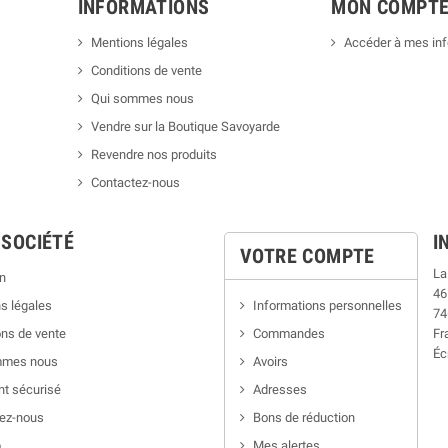
INFORMATIONS
MON COMPT
Mentions légales
Accéder à mes in
Conditions de vente
Qui sommes nous
Vendre sur la Boutique Savoyarde
Revendre nos produits
Contactez-nous
 SOCIÉTÉ
I
VOTRE COMPTE
La
n
46
s légales
Informations personnelles
74
ns de vente
Commandes
Fr
Éc
mmes nous
Avoirs
t sécurisé
Adresses
ez-nous
Bons de réduction
p
Mes alertes