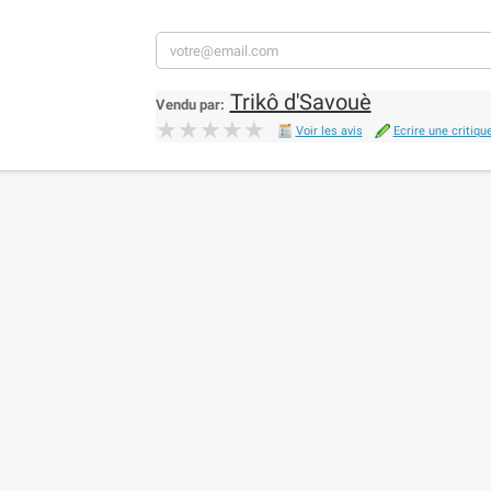
Trikô d'Savouè
Vendu par:
★★★★★
★★★★★
Voir les avis
Ecrire une critiqu