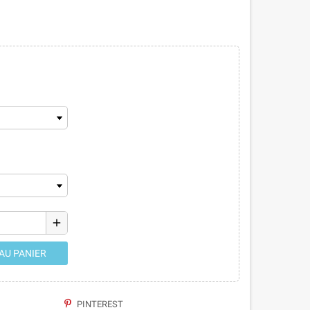
add
AU PANIER
PINTEREST