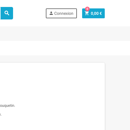
0



Connexion
0,00 €
Bouquetin.
s.