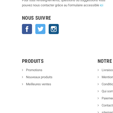
Pour tous renseignements, questions ou suggestions vous
pouvez nous contacter grâce au formulaire accessible
ici
NOUS SUIVRE
Facebook
Twitter
Instagram
PRODUITS
NOTRE
Promotions
Livraiso
Nouveaux produits
Mention
Meilleures ventes
Conditio
Qui so
Paiemen
Contact
sitema