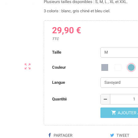
Plusieurs tailles disponibles : S, M, L , XL et XXL.
3 coloris : blanc, gris chiné et bleu ciel.
29,90 €
TTC
Taille

Couleur
Langue
remove
Quantité

AJOUTER 
PARTAGER
TWEET