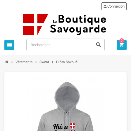

Connexion
0






Vêtements
Sweat
Hiôta Savouè