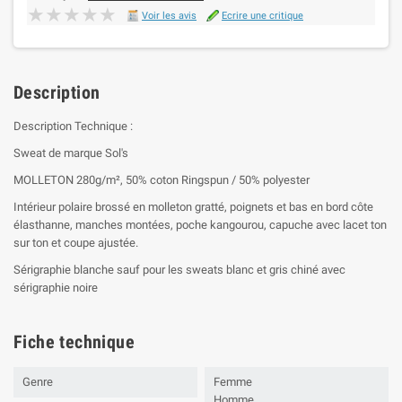
★★★★★
★★★★★
Voir les avis
Ecrire une critique
Description
Description Technique :
Sweat de marque Sol's
MOLLETON 280g/m², 50% coton Ringspun / 50% polyester
Intérieur polaire brossé en molleton gratté, poignets et bas en bord côte
élasthanne, manches montées, poche kangourou, capuche avec lacet ton
sur ton et coupe ajustée.
Sérigraphie blanche sauf pour les sweats blanc et gris chiné avec
sérigraphie noire
Fiche technique
Genre
Femme
Homme