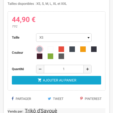
Tailles disponibles : XS, S, M, L, XL et XXL
44,90 €
TTC
Taille
Couleur
remove
add
Quantité

AJOUTER AU PANIER
PARTAGER
TWEET
PINTEREST
Trikô d'Savouè
Vendu par: