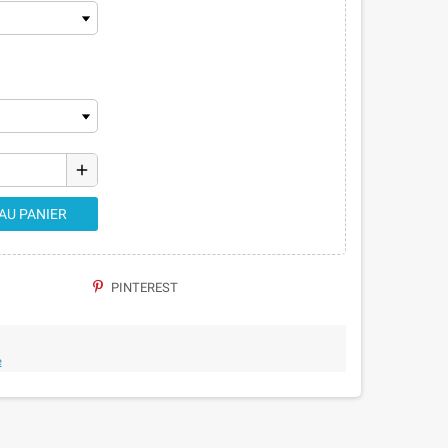
add
AU PANIER
PINTEREST
e