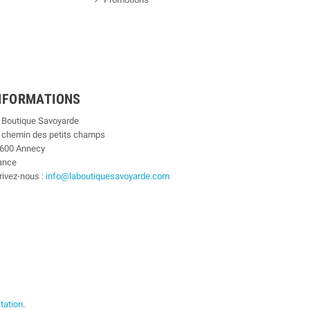
NFORMATIONS
 Boutique Savoyarde
 chemin des petits champs
600 Annecy
ance
rivez-nous :
info@laboutiquesavoyarde.com
station
.