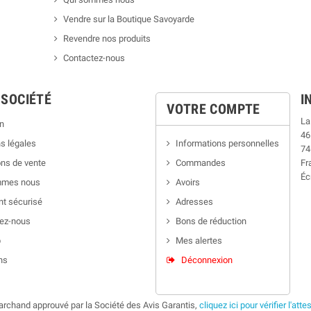
Vendre sur la Boutique Savoyarde
Revendre nos produits
Contactez-nous
 SOCIÉTÉ
I
VOTRE COMPTE
La
n
46
s légales
Informations personnelles
74
ns de vente
Commandes
Fr
Éc
mmes nous
Avoirs
t sécurisé
Adresses
ez-nous
Bons de réduction
p
Mes alertes
ns
Déconnexion
rchand approuvé par la Société des Avis Garantis,
cliquez ici pour vérifier l'atte