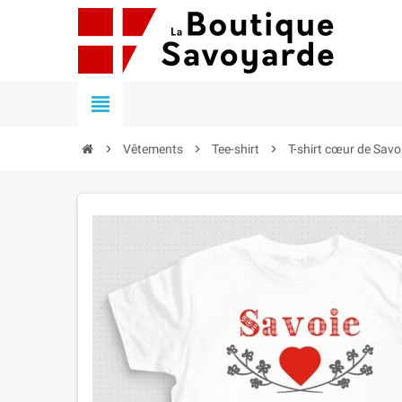


Vêtements

Tee-shirt

T-shirt cœur de Savo