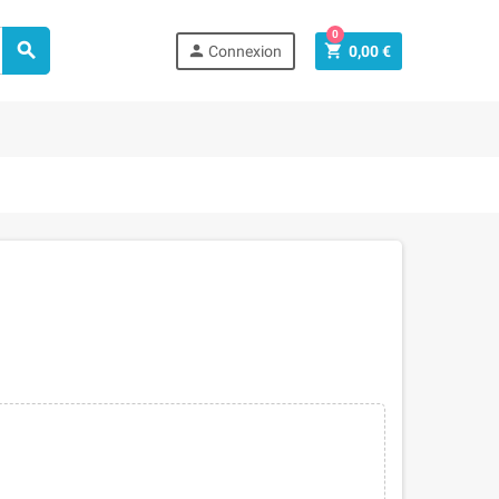
0



Connexion
0,00 €