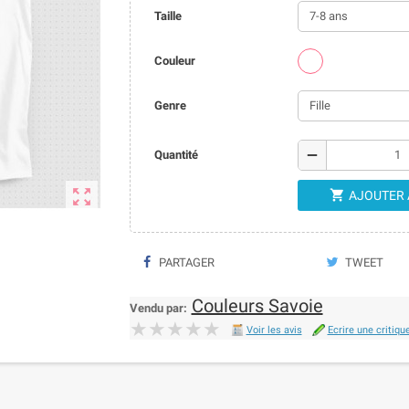
Taille
Couleur
Genre
remove
Quantité


AJOUTER 
PARTAGER
TWEET
Couleurs Savoie
Vendu par:
★★★★★
★★★★★
Voir les avis
Ecrire une critiqu