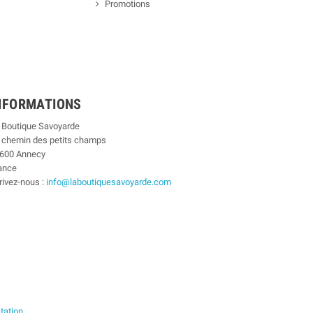
Promotions
NFORMATIONS
 Boutique Savoyarde
 chemin des petits champs
600 Annecy
ance
rivez-nous :
info@laboutiquesavoyarde.com
station
.