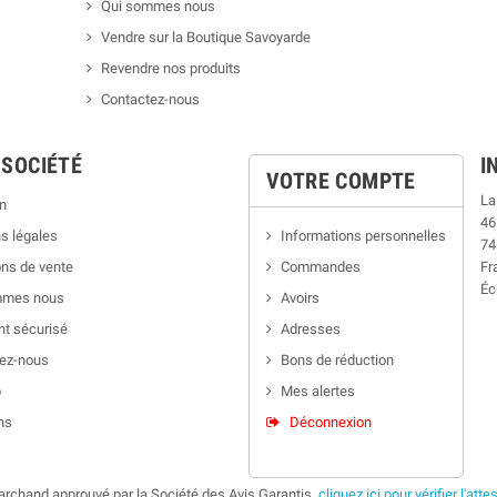
Qui sommes nous
Vendre sur la Boutique Savoyarde
Revendre nos produits
Contactez-nous
 SOCIÉTÉ
I
VOTRE COMPTE
La
n
46
s légales
Informations personnelles
74
ns de vente
Commandes
Fr
Éc
mmes nous
Avoirs
t sécurisé
Adresses
ez-nous
Bons de réduction
p
Mes alertes
ns
Déconnexion
rchand approuvé par la Société des Avis Garantis,
cliquez ici pour vérifier l'atte