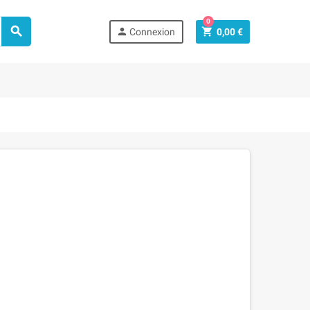
0



Connexion
0,00 €