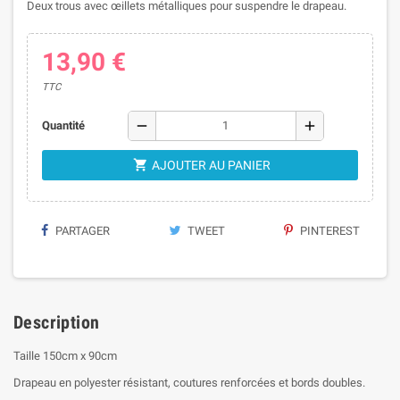
Deux trous avec œillets métalliques pour suspendre le drapeau.
13,90 €
TTC
remove
add
Quantité

AJOUTER AU PANIER
PARTAGER
TWEET
PINTEREST
Description
Taille 150cm x 90cm
Drapeau en polyester résistant, coutures renforcées et bords doubles.