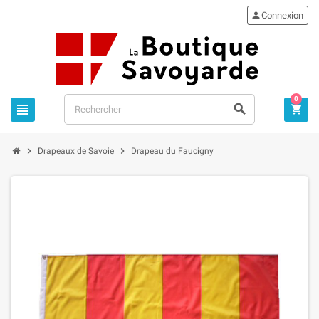

Connexion
0





Drapeaux de Savoie
Drapeau du Faucigny