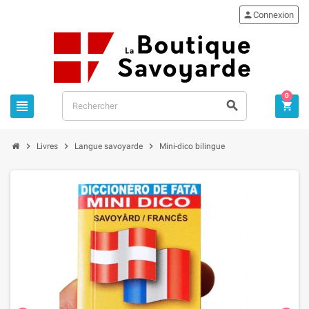

Connexion
0






Livres
Langue savoyarde
Mini-dico bilingue