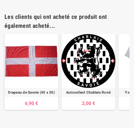
Les clients qui ont acheté ce produit ont
également acheté...
Drapeau de Savoie (45 x 30)
Autocollant Chablais Rond
T-sh
6,90 €
2,00 €
1