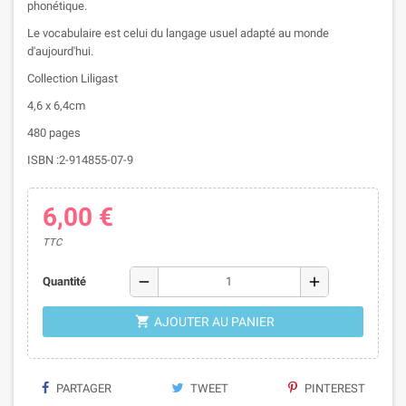
phonétique.
Le vocabulaire est celui du langage usuel adapté au monde
d'aujourd'hui.
Collection Liligast
4,6 x 6,4cm
480 pages
ISBN :2-914855-07-9
6,00 €
TTC
remove
add
Quantité

AJOUTER AU PANIER
PARTAGER
TWEET
PINTEREST