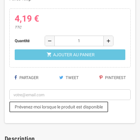
4,19 €
TTC
remove
add
Quantité

AJOUTER AU PANIER
PARTAGER
TWEET
PINTEREST
Prévenez-moi lorsque le produit est disponible
Description