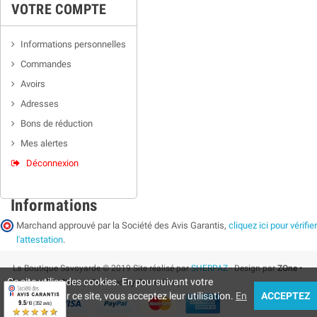
VOTRE COMPTE
Informations personnelles
Commandes
Avoirs
Adresses
Bons de réduction
Mes alertes
Déconnexion
Informations
Marchand approuvé par la Société des Avis Garantis,
cliquez ici pour vérifier
l'attestation
.
La Boutique Savoyarde © 2019 Site réalisé par
SHERPAZ
- Design par
ZOne •
Ce site utilise des cookies. En poursuivant votre
Supermarket Store
| Powered by PrestaShop
navigation sur ce site, vous acceptez leur utilisation.
En
ACCEPTEZ
9.5
/10 (352 avis)
★★★★★
savoir +