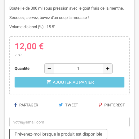
Bouteille de 300 ml sous pression avec le goût frais de la menthe.
Secouez, servez, buvez d'un coup la mousse !
Volume d'alcool (%) : 15.5°
12,00 €
TTC
remove
add
Quantité

AJOUTER AU PANIER
PARTAGER
TWEET
PINTEREST
Prévenez-moi lorsque le produit est disponible