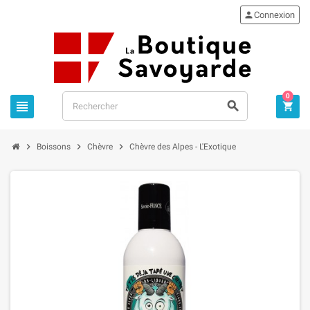

Connexion
0






Boissons
Chèvre
Chèvre des Alpes - L'Exotique