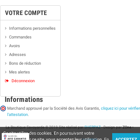
VOTRE COMPTE
Informations personnelles
Commandes
Avoirs
Adresses
Bons de réduction
Mes alertes
Déconnexion
Informations
Marchand approuvé par la Société des Avis Garantis,
cliquez ici pour vérifier
l'attestation
.
La Boutique Savoyarde © 2019 Site réalisé par
SHERPAZ
- Design par
ZOne •
Ce site utilise des cookies. En poursuivant votre
Supermarket Store
| Powered by PrestaShop
navigation sur ce site, vous acceptez leur utilisation.
En
ACCEPTEZ