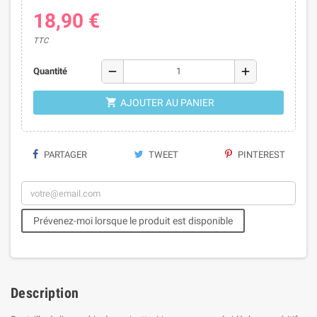
18,90 €
TTC
remove
add
Quantité

AJOUTER AU PANIER
PARTAGER
TWEET
PINTEREST
Prévenez-moi lorsque le produit est disponible
Description