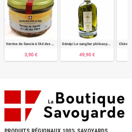
Verrine de Savoie à l'Ail des Ours
Génépi Le sanglier philosophe 70cl
Chèvre 
3,90 €
49,90 €
PRODUITS RÉGIONAUX 100% SAVOYARDS