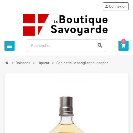

Connexion
0






Boissons
Liqueur
Sapinette Le sanglier philosophe