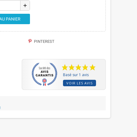
add
AU PANIER
PINTEREST
Basé sur 1 avis
VOIR LES AVIS
e