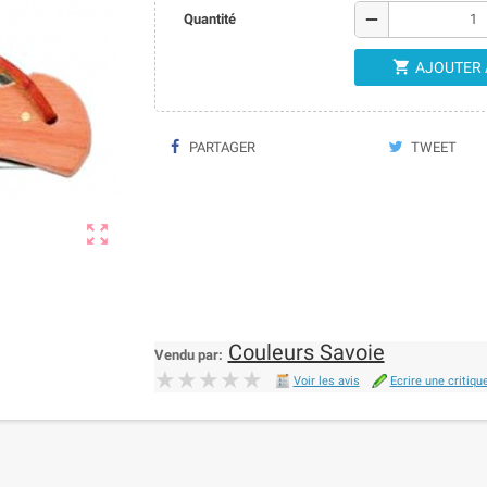
remove
Quantité

AJOUTER 
PARTAGER
TWEET

Couleurs Savoie
Vendu par:
★★★★★
★★★★★
Voir les avis
Ecrire une critiqu