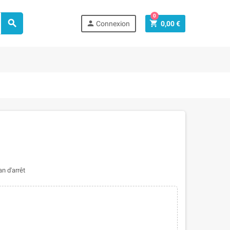
0



Connexion
0,00 €
n d'arrêt