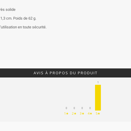
rès solide
 1,3 cm. Poids de 62 g.
utilisation en toute sécurité.
AVIS À PROPOS DU PRODUIT
1
0
0
0
0
1★
2★
3★
4★
5★