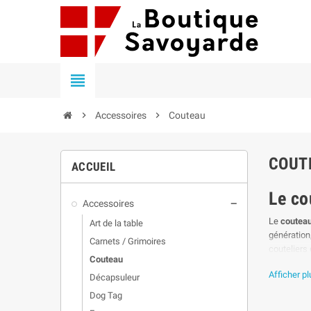


Accessoires

Couteau
COUT
ACCUEIL
Le co
Accessoires

Le
coutea
Art de la table
génération,
Carnets / Grimoires
couteliers
Couteau
Résumé :
D
Afficher p
Décapsuleur
fabricatio
Dog Tag
Un sav