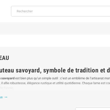
EAU
uteau savoyard, symbole de tradition et d
u savoyard
est bien plus qu’un simple outil : c’est un emblème de l’artisanat mon
 il allie robustesse, élégance rustique et utilité quotidienne. Chaque lame est co
 de Savoie.
écouvrez le couteau savoyard : un objet artisanal typique de la Savoie, alliant 
lus

n locale en font un symbole du savoir-faire savoyard.
oir-faire artisanal unique