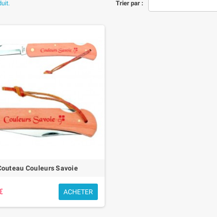
duit.
Trier par :
teau est réalisé à la main selon les méthodes traditionnelles. La lame, en
acier
 à la corrosion. Le manche, souvent sculpté dans du hêtre, du noyer ou du buis,
 de gravures ou d’incrustations inspirées des paysages alpins, rendant chaque 
mpagnon pour toutes les occasions
olide et polyvalent, le
couteau de Savoie
accompagne aussi bien les randonneurs
nt à un usage quotidien : pour couper le fromage, partager un pique-nique ou déc
ité en font un outil indispensable pour toutes les générations.
 un couteau savoyard
couteau savoyard, c’est transmettre un morceau d’histoire locale. C’est le cadeau
Couteau Couleurs Savoie
€
ACHETER