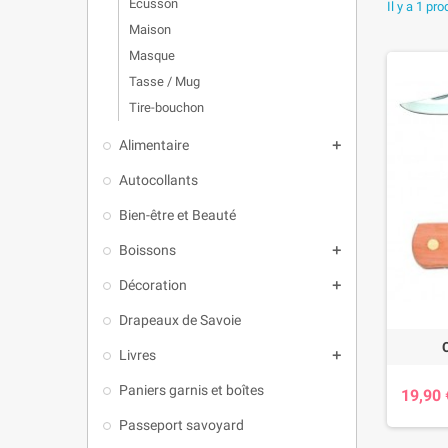
Ecusson
Il y a 1 pro
Chaque cou
Maison
résistance
Masque
sont ornés
Tasse / Mug
Un co
Tire-bouchon
Compact, s
parfaiteme
Alimentaire

son efficac
Autocollants
Offrir
Bien-être et Beauté
Offrir un 
Boissons

Décoration

Drapeaux de Savoie
Livres

Paniers garnis et boîtes
19,90 
Passeport savoyard