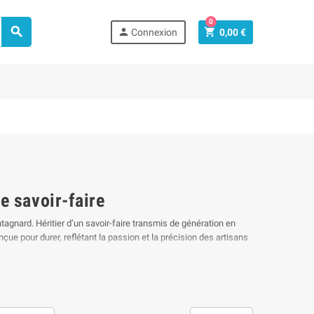
0



Connexion
0,00 €
e savoir-faire
tagnard. Héritier d’un savoir-faire transmis de génération en
nçue pour durer, reflétant la passion et la précision des artisans
tradition, robustesse et élégance. Lame inox, manche en bois et