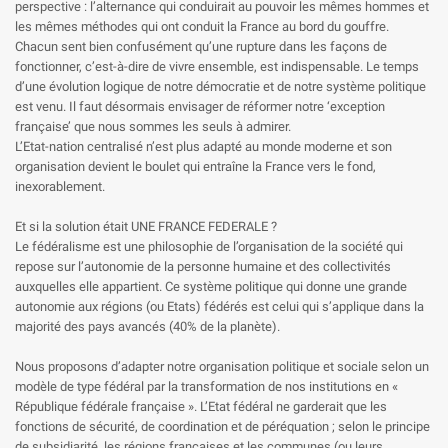
perspective : l’alternance qui conduirait au pouvoir les mêmes hommes et
les mêmes méthodes qui ont conduit la France au bord du gouffre.
Chacun sent bien confusément qu’une rupture dans les façons de
fonctionner, c’est-à-dire de vivre ensemble, est indispensable. Le temps
d’une évolution logique de notre démocratie et de notre système politique
est venu. Il faut désormais envisager de réformer notre ‘exception
française’ que nous sommes les seuls à admirer.
L’Etat-nation centralisé n’est plus adapté au monde moderne et son
organisation devient le boulet qui entraîne la France vers le fond,
inexorablement.
Et si la solution était UNE FRANCE FEDERALE ?
Le fédéralisme est une philosophie de l’organisation de la société qui
repose sur l’autonomie de la personne humaine et des collectivités
auxquelles elle appartient. Ce système politique qui donne une grande
autonomie aux régions (ou Etats) fédérés est celui qui s’applique dans la
majorité des pays avancés (40% de la planète).
Nous proposons d’adapter notre organisation politique et sociale selon un
modèle de type fédéral par la transformation de nos institutions en «
République fédérale française ». L’Etat fédéral ne garderait que les
fonctions de sécurité, de coordination et de péréquation ; selon le principe
de subsidiarité, les régions françaises et les communes (ou leurs