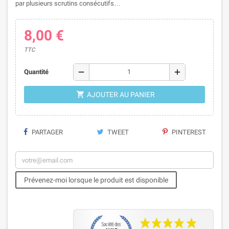
par plusieurs scrutins consécutifs…
8,00 €
TTC
remove
add
Quantité

AJOUTER AU PANIER
PARTAGER
TWEET
PINTEREST
Prévenez-moi lorsque le produit est disponible