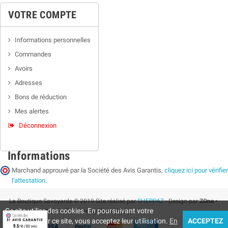
VOTRE COMPTE
Informations personnelles
Commandes
Avoirs
Adresses
Bons de réduction
Mes alertes
Déconnexion
Informations
Marchand approuvé par la Société des Avis Garantis,
cliquez ici pour vérifier
l'attestation
.
La Boutique Savoyarde © 2019 Site réalisé par
SHERPAZ
- Design par
ZOne •
Ce site utilise des cookies. En poursuivant votre
Supermarket Store
| Powered by PrestaShop
navigation sur ce site, vous acceptez leur utilisation.
En
ACCEPTEZ
9.5
/10 (352 avis)