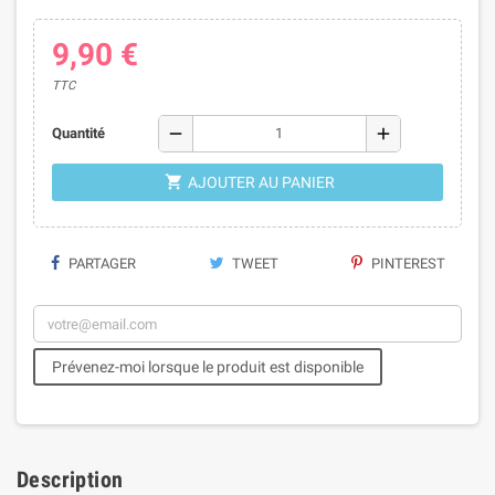
9,90 €
TTC
remove
add
Quantité

AJOUTER AU PANIER
PARTAGER
TWEET
PINTEREST
Prévenez-moi lorsque le produit est disponible
Description