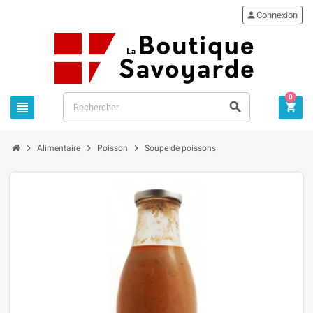

Connexion
0






Alimentaire
Poisson
Soupe de poissons