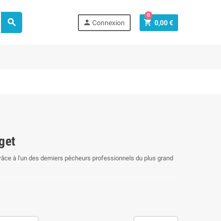
0



Connexion
0,00 €
get
grâce à l'un des derniers pêcheurs professionnels du plus grand
ns.
t que vous pourrez savourer en rillettes à la myrtilles
t comme le brochet.