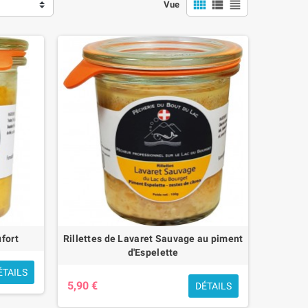



Vue
s long feu...
ufort
Rillettes de Lavaret Sauvage au piment
d'Espelette
ÉTAILS
5,90 €
DÉTAILS