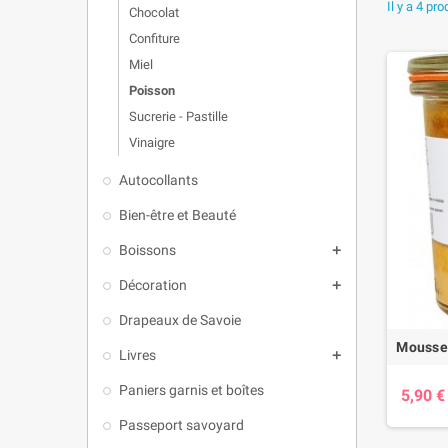
Autre réga
Il y a 4 pro
Chocolat
Et enfin qu
Confiture
Miel
Poisson
Sucrerie - Pastille
Vinaigre
Autocollants
Bien-être et Beauté
Boissons

Décoration

Drapeaux de Savoie
Moussel
Livres

Paniers garnis et boîtes
5,90 €
Passeport savoyard