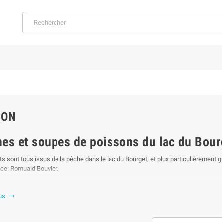
SON
nes et soupes de poissons du lac du Bour
ts sont tous issus de la pêche dans le lac du Bourget, et plus particulièrement 
nce: Romuald Bouvier.
ite à déguster ses terrines, ses rillettes, ses mousselines et sa soupe de poisso
lus

roduits sont délicieux et proviennent des poissons du lac comme le célèbre lavare
 au piment d'Espelette. La truite fait aussi partie des recettes de rillettes tou