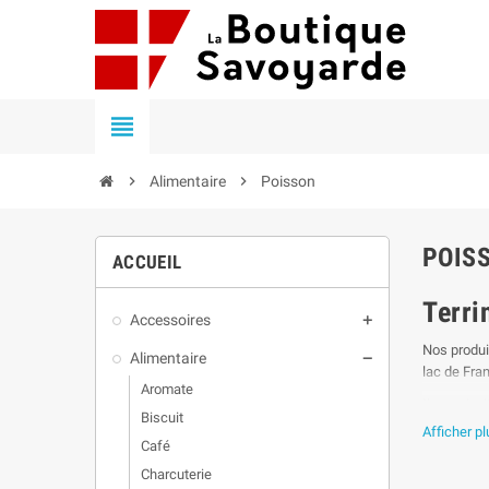


Alimentaire

Poisson
POIS
ACCUEIL
Terri
Accessoires

Nos produi
Alimentaire

lac de Fra
Aromate
Il vous inv
Biscuit
Afficher p
Tous ces p
Café
sauvages ou
Charcuterie