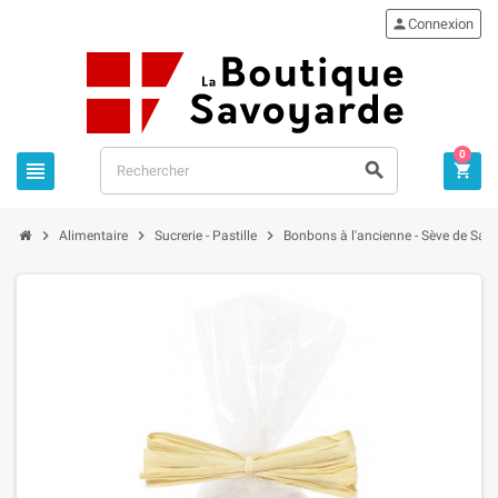

Connexion
0






Alimentaire
Sucrerie - Pastille
Bonbons à l'ancienne - Sève de Sap