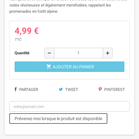
notes résineuses et légèrement mentholées
, rappelant les
promenades en forêt alpine.
4,99 €
TTC
remove
add
Quantité

AJOUTER AU PANIER
PARTAGER
TWEET
PINTEREST
Prévenez-moi lorsque le produit est disponible