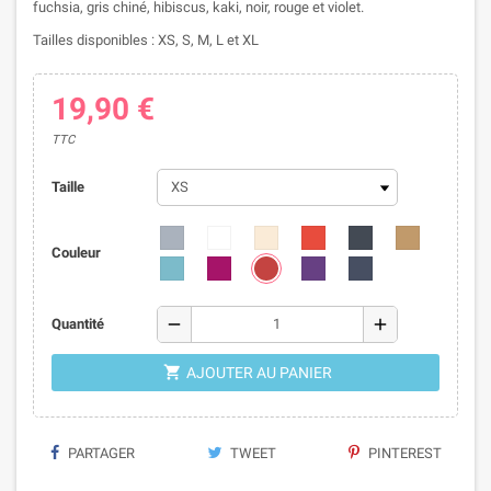
fuchsia, gris chiné, hibiscus, kaki, noir, rouge et violet.
Tailles disponibles : XS, S, M, L et XL
19,90 €
TTC
Taille
Couleur
remove
add
Quantité

AJOUTER AU PANIER
PARTAGER
TWEET
PINTEREST