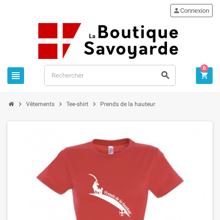

Connexion
0






Vêtements
Tee-shirt
Prends de la hauteur