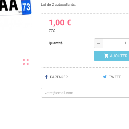
Lot de 2 autocollants.
1,00 €
TTC
remove
Quantité

AJOUTER 

PARTAGER
TWEET