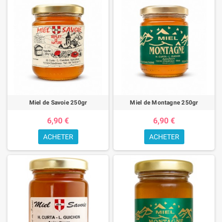
Récolté avec soin, le
miel savoyard
se distingue par sa texture onctueuse
et sa saveur délicatement florale. Il est issu d’une apiculture
respectueuse de l’environnement, sans produits chimiques ni traitements
agressifs. Les abeilles butinent une flore alpine exceptionnelle composée
de fleurs sauvages, de tilleuls, d’acacias et de châtaigniers, offrant ainsi
un miel à la fois doux et parfumé.
Le miel de montagne : la quintessence du
goût
Pour les amateurs de saveurs plus intenses, découvrez le
miel de
Miel de Savoie 250gr
Miel de Montagne 250gr
montagne de Savoie
. Récolté à plus de 1000 mètres d’altitude, il présente
6,90 €
6,90 €
une couleur ambrée et un goût profond, aux notes florales et boisées. Ce
miel rare, typique des
alpages savoyards
, séduit par son arôme complexe
ACHETER
ACHETER
et son authenticité.
Un produit du terroir à savourer toute
l’année
À la cuillère, sur une tartine ou dans une infusion, le
miel de Savoie
révèle
toute sa douceur. Riche en nutriments et en énergie naturelle, il est aussi
un excellent allié pour l’hiver. Chaque pot est le fruit d’un savoir-faire
artisanal transmis depuis des générations, symbole d’un terroir fier de ses