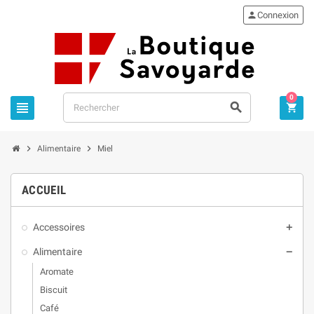

Connexion
0





Alimentaire
Miel
ACCUEIL
Accessoires

Alimentaire

Aromate
Biscuit
Café