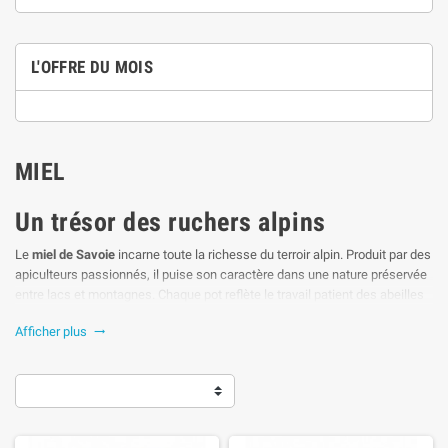
L'OFFRE DU MOIS
MIEL
Un trésor des ruchers alpins
Le
miel de Savoie
incarne toute la richesse du terroir alpin. Produit par des
apiculteurs passionnés, il puise son caractère dans une nature préservée
entre lacs et montagnes. Chaque pot reflète le travail patient des abeilles
du
Rucher de Chautagne
, au cœur d’une Savoie authentique et généreuse.
Afficher plus

Résumé :
Le miel de Savoie, produit par les apiculteurs du Rucher de
Chautagne, est un miel pur et naturel issu des fleurs alpines. En ligne
depuis 2009, La Boutique Savoyarde propose une sélection de miels de
montagne authentiques et artisanaux.
Un miel savoyard pur et naturel