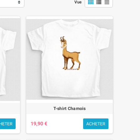



Vue
ur l’école, les activités extérieures ou pour les vacances en
 Savoie.
eux des montagnes ? Nos tee-shirts enfants sont des cadeaux
hentiques.
e
T-shirt Chamois
19,90 €
HETER
ACHETER