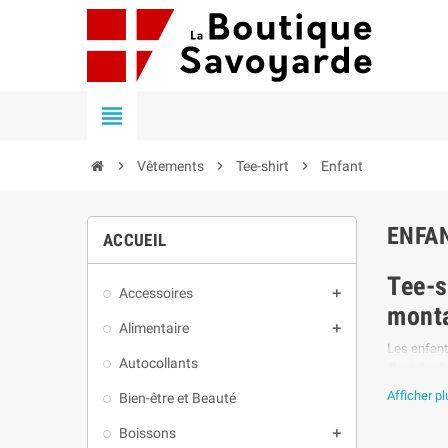


Vêtements

Tee-shirt

Enfant
ENFA
ACCUEIL
Tee-s
Accessoires

mont
Alimentaire

Les enfants
Autocollants
illustrés 
Afficher p
Bien-être et Beauté
Nos tee-sh
animaux de
Boissons

quotidien.