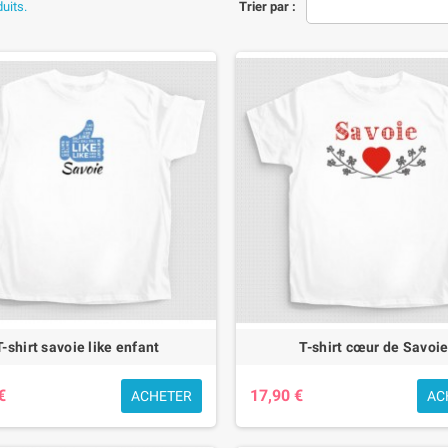
duits.
Trier par :
dèles pensés pour les petits savoyards
n France et conçus dans un coton agréable à porter, ces tee-shirts sont idéals po
Chaque modèle est une belle manière de transmettre aux enfants l’amour de la
 Marmotte & Chamois
 Les Animaux de nos Fermes
 Marmotte
 Chamois
 Cœur de Savoie
ée cadeau parfaite
saire, une fête, une visite en Savoie ou un petit souvenir pour un jeune amour
 la fois utiles, originaux et typiquement savoyards.
uvrir la Savoie aux plus jeunes avec notre sélection de tee-shirts joyeux et aut
T-shirt savoie like enfant
T-shirt cœur de Savoi
€
17,90 €
ACHETER
AC