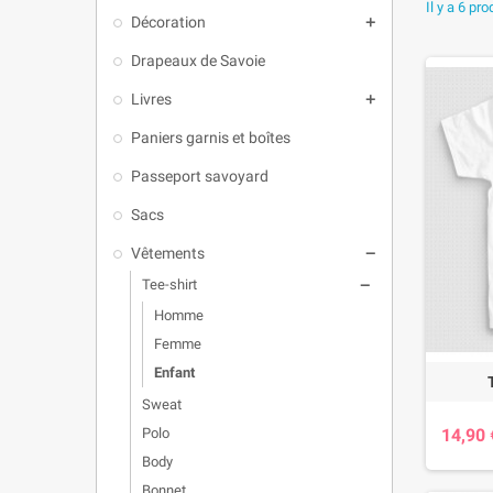
Il y a 6 pro
Des mo
Décoration

Drapeaux de Savoie
Imprimés e
montagne. 
Livres

T-shirt
Paniers garnis et boîtes
T-shirt
T-shirt
Passeport savoyard
T-shirt
Sacs
T-shirt
Vêtements

Une id
Tee-shirt

Un anniver
Homme
parfaits, à
Femme
Faites déco
Enfant
Sweat
Polo
14,90 
Body
Bonnet