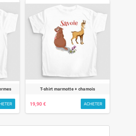
fermes
T-shirt marmotte + chamois
19,90 €
HETER
ACHETER