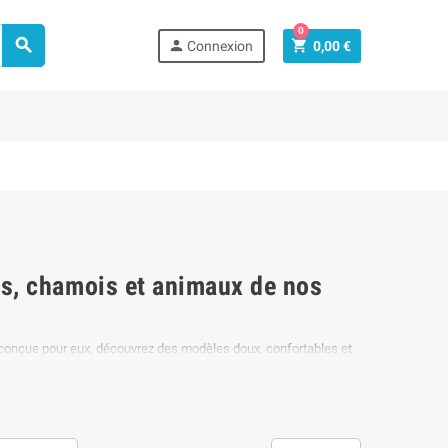
0



Connexion
0,00 €
s, chamois et animaux de nos
 conçue pour eux, découvrez des modèles doux, confortables et
agnes :
marmottes, chamois, bouquetins
, mais aussi les
s et adorables, parfaits pour accompagner les petits au