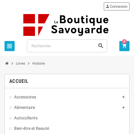

Connexion
0





Livres
Histoire
ACCUEIL
Accessoires

Alimentaire

Autocollants
Bien-être et Beauté