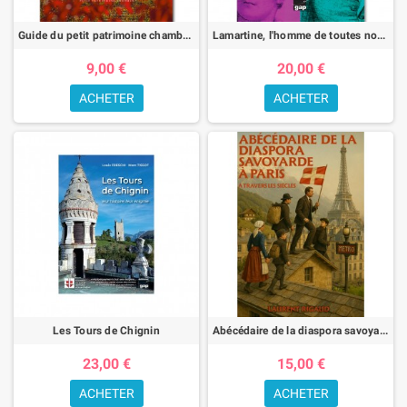
bombardements et tensions vécus dans la ville durant l’année de la
Libération.
Guide du petit patrimoine chambérien
Lamartine, l'homme de toutes nos libertés.
Pour passionnés d’histoire locale et chercheurs
9,00 €
20,00 €
curieux
ACHETER
ACHETER
Que vous soyez un lecteur passionné, étudiant, collectionneur ou
simplement intéressé par l’histoire régionale, cette sélection vous
permettra de comprendre la Savoie sous toutes ses facettes : dynasties
médiévales, relations franco-italiennes, construction des États, vie
quotidienne d’autrefois et événements contemporains.
Les Tours de Chignin
Abécédaire de la diaspora savoyarde à Paris à travers les siècles
23,00 €
15,00 €
ACHETER
ACHETER