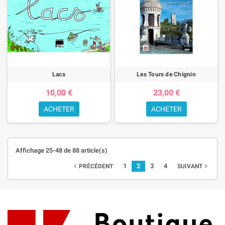
Lacs
Les Tours de Chignin
10,00 €
23,00 €
ACHETER
ACHETER
Affichage 25-48 de 88 article(s)
1
2
3
4
PRÉCÉDENT
SUIVANT

