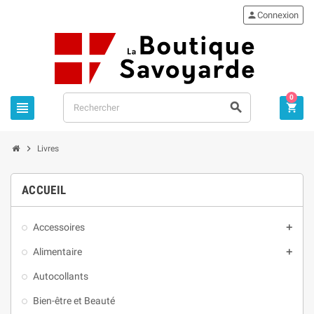

Connexion
0




Livres
ACCUEIL
Accessoires

Alimentaire

Autocollants
Bien-être et Beauté